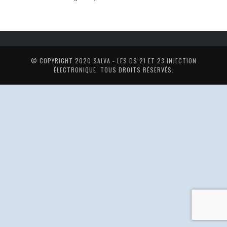
© COPYRIGHT 2020
SALVA - LES DS 21 ET 23 INJECTION
ÉLECTRONIQUE
. TOUS DROITS RÉSERVÉS.