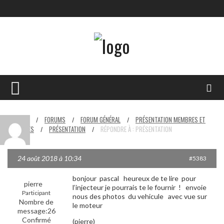
HOME
FORUMS
FORUM GÉNÉRAL
PRÉSENTATION MEMBRES ET
/
/
/
VÉHICULES
PRÉSENTATION
RÉPONDRE À : PRÉSENTATION
/
/
24 août 2018 à 10:34
#5383
bonjour pascal heureux de te lire pour
pierre
l’injecteur je pourrais te le fournir ! envoie
Participant
nous des photos du vehicule avec vue sur
Nombre de
le moteur
message:26
Confirmé
(pierre)