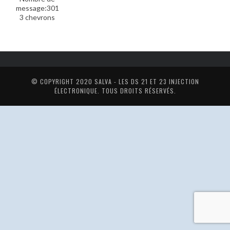
message:301
3 chevrons
© COPYRIGHT 2020
SALVA - LES DS 21 ET 23 INJECTION
ÉLECTRONIQUE
. TOUS DROITS RÉSERVÉS.