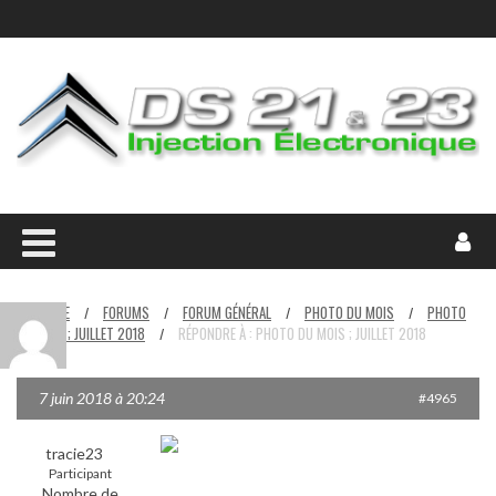
HOME
FORUMS
FORUM GÉNÉRAL
PHOTO DU MOIS
PHOTO
/
/
/
/
DU MOIS ; JUILLET 2018
RÉPONDRE À : PHOTO DU MOIS ; JUILLET 2018
/
7 juin 2018 à 20:24
#4965
tracie23
Participant
Nombre de