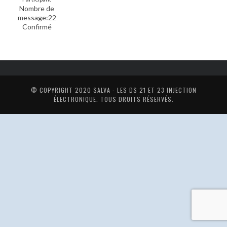
Nombre de
message:22
Confirmé
© COPYRIGHT 2020
SALVA - LES DS 21 ET 23 INJECTION
ÉLECTRONIQUE
. TOUS DROITS RÉSERVÉS.