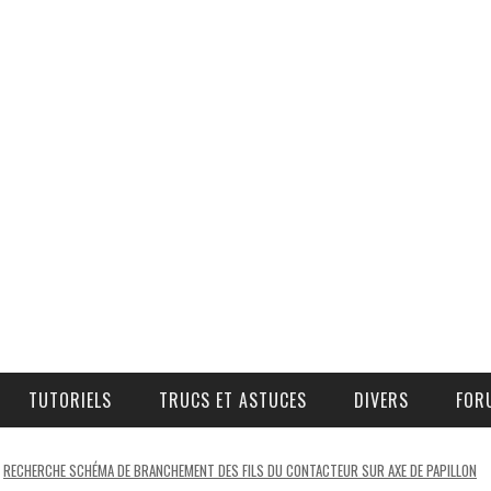
TUTORIELS
TRUCS ET ASTUCES
DIVERS
FOR
COMMANDE D’AIR ADDITIONNEL
OÙ, COMMENT, ET À QUEL PRIX SE PROCURER DES PIÈCES ?
RECHERCHE SCHÉMA DE BRANCHEMENT DES FILS DU CONTACTEUR SUR AXE DE PAPILLON