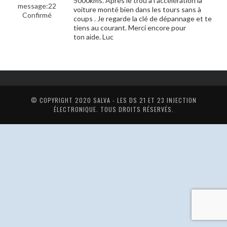
5000kms. Après le trou à l’accélération la
message:22
voiture monté bien dans les tours sans à
Confirmé
coups . Je regarde la clé de dépannage et te
tiens au courant. Merci encore pour
ton aide. Luc
© COPYRIGHT 2020
SALVA - LES DS 21 ET 23 INJECTION
ÉLECTRONIQUE
. TOUS DROITS RÉSERVÉS.