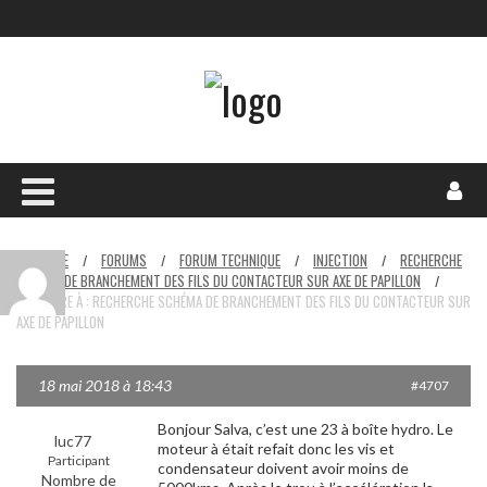
HOME
FORUMS
FORUM TECHNIQUE
INJECTION
RECHERCHE
/
/
/
/
SCHÉMA DE BRANCHEMENT DES FILS DU CONTACTEUR SUR AXE DE PAPILLON
/
RÉPONDRE À : RECHERCHE SCHÉMA DE BRANCHEMENT DES FILS DU CONTACTEUR SUR
AXE DE PAPILLON
18 mai 2018 à 18:43
#4707
Bonjour Salva, c’est une 23 à boîte hydro. Le
luc77
moteur à était refait donc les vis et
Participant
condensateur doivent avoir moins de
Nombre de