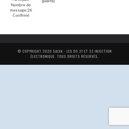
(pierre)
Nombre de
message:26
Confirmé
© COPYRIGHT 2020
SALVA - LES DS 21 ET 23 INJECTION
ÉLECTRONIQUE
. TOUS DROITS RÉSERVÉS.