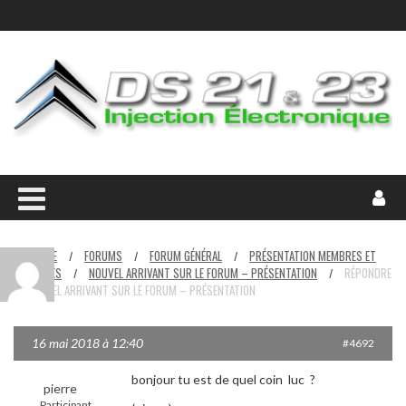
HOME
FORUMS
FORUM GÉNÉRAL
PRÉSENTATION MEMBRES ET
/
/
/
VÉHICULES
NOUVEL ARRIVANT SUR LE FORUM – PRÉSENTATION
RÉPONDRE
/
/
À : NOUVEL ARRIVANT SUR LE FORUM – PRÉSENTATION
16 mai 2018 à 12:40
#4692
bonjour tu est de quel coin luc ?
pierre
Participant