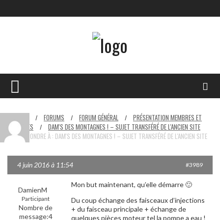
HOME
FORUMS
FORUM GÉNÉRAL
PRÉSENTATION MEMBRES ET
/
/
/
VÉHICULES
DAM'S DES MONTAGNES ! – SUJET TRANSFÉRÉ DE L'ANCIEN SITE
/
RÉPONDRE À : DAM'S DES MONTAGNES ! – SUJET TRANSFÉRÉ DE L'ANCIEN SITE
/
4 juin 2016 à 11:54
#3989
Mon but maintenant, qu’elle démarre 🙂
DamienM
Participant
Du coup échange des faisceaux d’injections
Nombre de
+ du faisceau principale + échange de
message:4
quelques pièces moteur tel la pompe a eau !