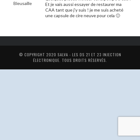
Bleusaille
Et je vais aussi essayer de restaurer ma
CAA tant que j’y suis ! je me suis acheté
une capsule de cire neuve pour cela 🙂
© COPYRIGHT 2020
SALVA - LES DS 21 ET 23 INJECTION
ÉLECTRONIQUE
. TOUS DROITS RÉSERVÉS.