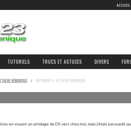
ACCUEIL
TUTORIELS
TRUCS ET ASTUCES
DIVERS
FOR
COMMANDE D’AIR ADDITIONNEL
OÙ, COMMENT, ET À QUEL PRIX SE PROCURER DES PIÈCES ?
TTACHE REMORQUE
RÉPONDRE À : ATTACHE REMORQUE
/
maines en voyant un attelage de DS vers chez moi, mais j’étais persuadé que