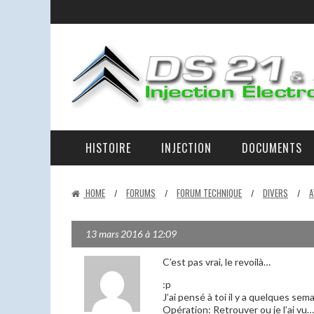
HISTOIRE
INJECTION
DOCUMENTS
LA RAISON D’ÊTRE DES DS 21 ET 23 IE ET DE CE SITE
LA D-JETRONIC EXPLIQUÉE – LES ÉLÉMENTS ET LEURS RÔLES.
EN PANNE AU BORD DE LA ROUTE
HOME
FORUMS
FORUM TECHNIQUE
DIVERS
A
/
/
/
/
13 mars 2016 à 12:09
C’est pas vrai, le revoilà…
:p
J’ai pensé à toi il y a quelques se
Opération: Retrouver ou je l’ai vu…