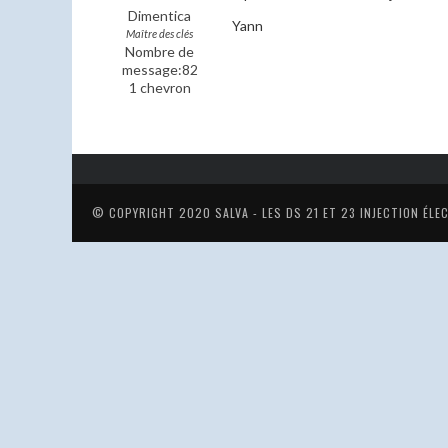
Dimentica
Yann
Maître des clés
Nombre de
message:82
1 chevron
© COPYRIGHT 2020
SALVA - LES DS 21 ET 23 INJECTION ÉL