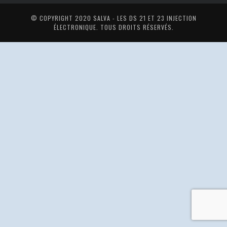
© COPYRIGHT 2020
SALVA - LES DS 21 ET 23 INJECTION
ÉLECTRONIQUE
. TOUS DROITS RÉSERVÉS.